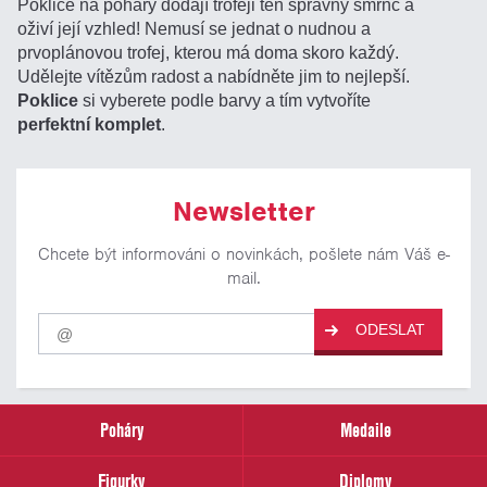
Poklice na poháry dodají trofeji ten správný šmrnc a
oživí její vzhled! Nemusí se jednat o nudnou a
prvoplánovou trofej, kterou má doma skoro každý.
Udělejte vítězům radost a nabídněte jim to nejlepší.
Poklice
si vyberete podle barvy a tím vytvoříte
perfektní komplet
.
Newsletter
Chcete být informováni o novinkách, pošlete nám Váš e-
mail.
Pro
ODESLAT
odběr
našich
novinek
zadejte
prosím
Poháry
Medaile
Váš
email
Figurky
Diplomy