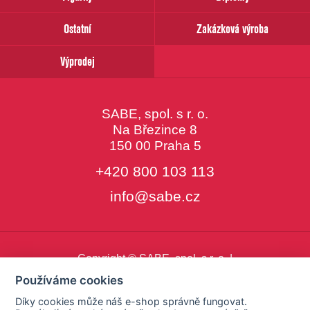
Ostatní
Zakázková výroba
Výprodej
SABE, spol. s r. o.
Na Březince 8
150 00 Praha 5
+420 800 103 113
info@sabe.cz
Copyright © SABE, spol. s r. o. |
o cookies
|
nastavení cookies
Používáme cookies
Díky cookies může náš e-shop správně fungovat.