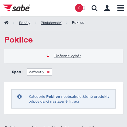
0
Poklice
Poháry
Příslušenství
Obsah košíku
Poklice
Košík zeje prázdnotou
Upřesnit výběr
0 Kč
10 000 Kč
Sport:
Mažoretky
Pouze skladem
Kategorie
Poklice
neobsahuje žádné produkty
odpovídající nastavené filtraci