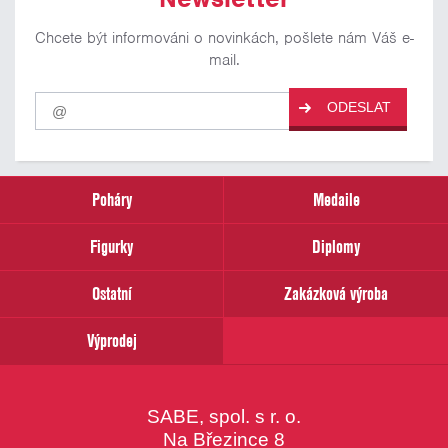
Chcete být informováni o novinkách, pošlete nám Váš e-
mail.
Pro
ODESLAT
odběr
našich
novinek
zadejte
prosím
Poháry
Medaile
Váš
email
Figurky
Diplomy
Ostatní
Zakázková výroba
Výprodej
SABE, spol. s r. o.
Na Březince 8