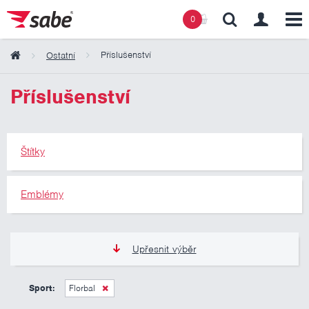
0
Příslušenství
Ostatní
Obsah košíku
Příslušenství
Košík zeje prázdnotou
Štítky
Emblémy
Upřesnit výběr
0 Kč
10 000 Kč
Sport:
Florbal