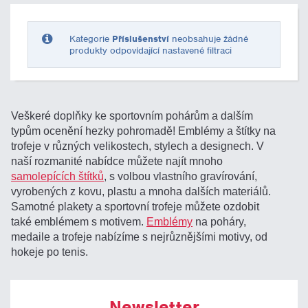
Pouze skladem
Kategorie
Příslušenství
neobsahuje žádné
produkty odpovídající nastavené filtraci
Veškeré doplňky ke sportovním pohárům a dalším
typům ocenění hezky pohromadě! Emblémy a štítky na
trofeje v různých velikostech, stylech a designech. V
naší rozmanité nabídce můžete najít mnoho
samolepících štítků
, s volbou vlastního gravírování,
vyrobených z kovu, plastu a mnoha dalších materiálů.
Samotné plakety a sportovní trofeje můžete ozdobit
také emblémem s motivem.
Emblémy
na poháry,
medaile a trofeje nabízíme s nejrůznějšími motivy, od
hokeje po tenis.
Newsletter