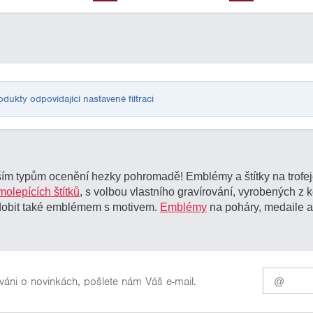
ukty odpovídající nastavené filtraci
m typům ocenění hezky pohromadě! Emblémy a štítky na trofeje
molepících štítků
, s volbou vlastního gravírování, vyrobených z 
zdobit také emblémem s motivem.
Emblémy
na poháry, medaile a 
Pro
váni o novinkách, pošlete nám Váš e-mail.
odběr
našich
novinek