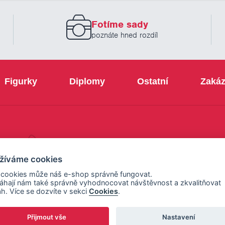
zadejte
prosím
Fotíme sady
Váš
email
poznáte hned rozdíl
Figurky
Diplomy
Ostatní
Zakáz
+420 800 103 113
žíváme cookies
 cookies může náš e-shop správně fungovat.
hají nám také správně vyhodnocovat návštěvnost a zkvalitňovat
h. Více se dozvíte v sekci
Cookies
.
Přijmout vše
Nastavení
ení cookies