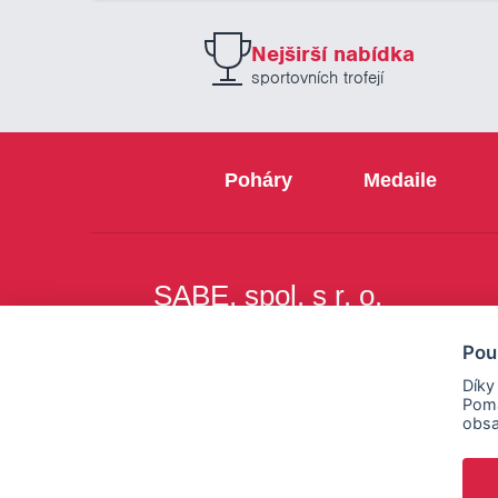
Nejširší nabídka
sportovních trofejí
Poháry
Medaile
SABE, spol. s r. o.
Na Březince 8
Pou
150 00 Praha 5
Díky
Pomá
obsa
Copyright © SABE, spol. s r. o. |
o cookies
|
nastav