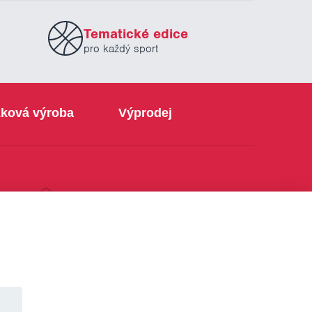
Tematické edice
pro každý sport
ková výroba
Výprodej
info@sabe.cz