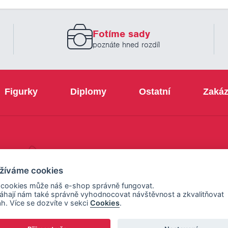
novinek
zadejte
prosím
Fotíme sady
Váš
email
poznáte hned rozdíl
Figurky
Diplomy
Ostatní
Zakáz
+420 800 103 113
žíváme cookies
 cookies může náš e-shop správně fungovat.
hají nám také správně vyhodnocovat návštěvnost a zkvalitňovat
h. Více se dozvíte v sekci
Cookies
.