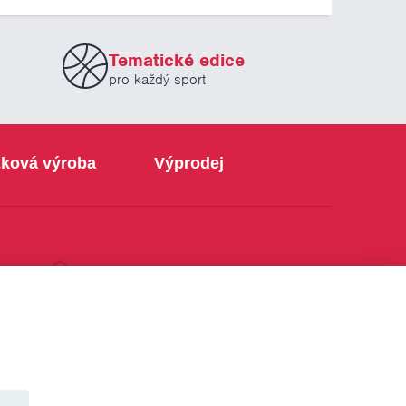
Tematické edice
pro každý sport
ková výroba
Výprodej
info@sabe.cz