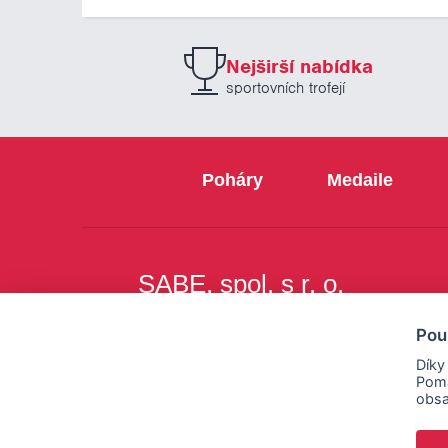
Nejširší nabídka
sportovních trofejí
Poháry
Medaile
SABE, spol. s r. o.
Na Březince 8
Pou
150 00 Praha 5
Díky
Pomá
obsa