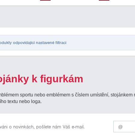
ukty odpovídající nastavené filtraci
ojánky k figurkám
mblémem sportu nebo emblémem s číslem umístění, stojánkem rů
ího textu nebo loga.
Pro
váni o novinkách, pošlete nám Váš e-mail.
odběr
našich