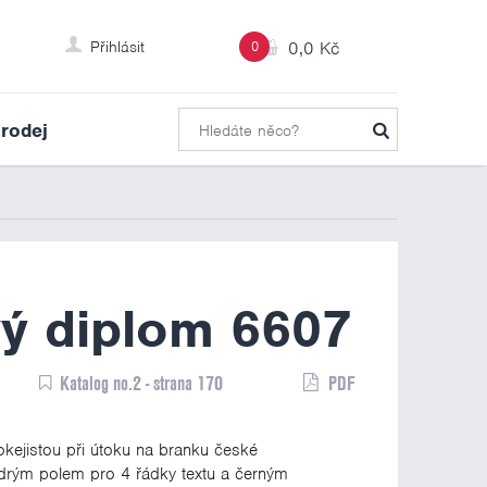
Přihlásit
0
0,0 Kč
rodej
ý diplom 6607
Katalog no.2 - strana 170
PDF
kejistou při útoku na branku české
odrým polem pro 4 řádky textu a černým