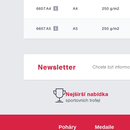
6607.A4
A4
250 g/m2
6607.A5
A5
250 g/m2
Newsletter
Chcete být informo
Nejširší nabídka
sportovních trofejí
Poháry
Medaile