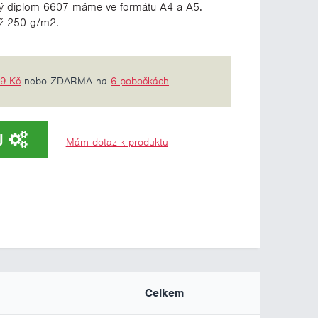
ý diplom 6607 máme ve formátu A4 a A5.
ž 250 g/m2.
69 Kč
nebo ZDARMA na
6 pobočkách
U
Mám dotaz k produktu
Celkem