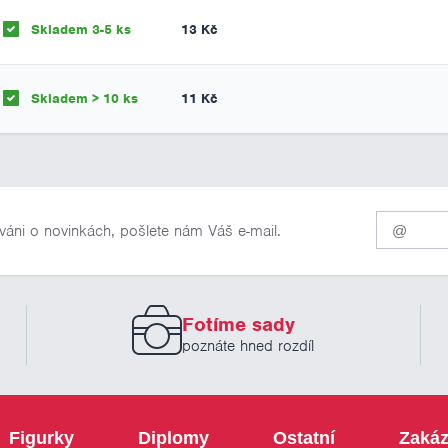
Skladem 3-5 ks
13 Kč
Skladem > 10 ks
11 Kč
Pro
váni o novinkách, pošlete nám Váš e-mail.
odběr
našich
novinek
zadejte
prosím
Fotíme sady
Váš
email
poznáte hned rozdíl
Figurky
Diplomy
Ostatní
Zakáz