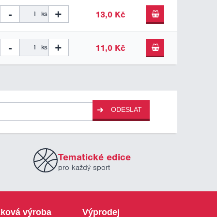
-
+
13,0 Kč
ks
-
+
11,0 Kč
ks
ODESLAT
Tematické edice
pro každý sport
ková výroba
Výprodej