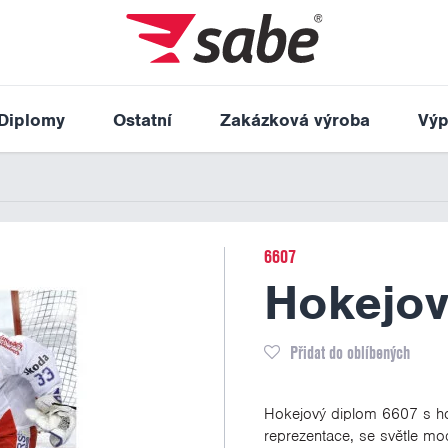
Diplomy
Ostatní
Zakázková výroba
Výp
6607
Hokejov
Přidat do oblíbených
Hokejový diplom 6607 s ho
reprezentace, se světle m