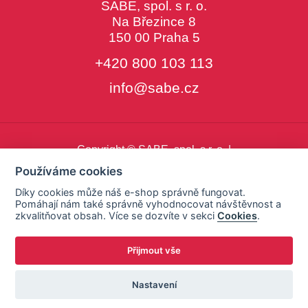
SABE, spol. s r. o.
Na Březince 8
150 00 Praha 5
+420 800 103 113
info@sabe.cz
Copyright © SABE, spol. s r. o. |
o cookies
|
nastavení cookies
Používáme cookies
Díky cookies může náš e-shop správně fungovat.
Pomáhají nám také správně vyhodnocovat návštěvnost a
zkvalitňovat obsah. Více se dozvíte v sekci
Cookies
.
Přijmout vše
Nastavení