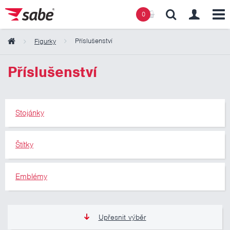
0
Příslušenství
Figurky
Obsah košíku
Příslušenství
Košík zeje prázdnotou
Stojánky
Štítky
Emblémy
Upřesnit výběr