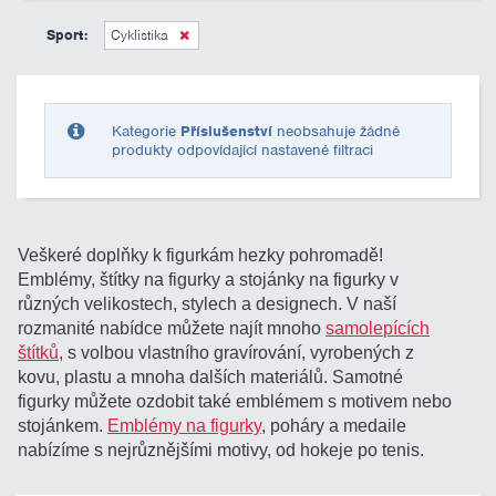
0 Kč
10 000 Kč
Sport:
Cyklistika
Pouze skladem
Kategorie
Příslušenství
neobsahuje žádné
produkty odpovídající nastavené filtraci
Veškeré doplňky k figurkám hezky pohromadě!
Emblémy, štítky na figurky a stojánky na figurky v
různých velikostech, stylech a designech. V naší
rozmanité nabídce můžete najít mnoho
samolepících
štítků
, s volbou vlastního gravírování, vyrobených z
kovu, plastu a mnoha dalších materiálů. Samotné
figurky můžete ozdobit také emblémem s motivem nebo
stojánkem.
Emblémy na figurky
, poháry a medaile
nabízíme s nejrůznějšími motivy, od hokeje po tenis.