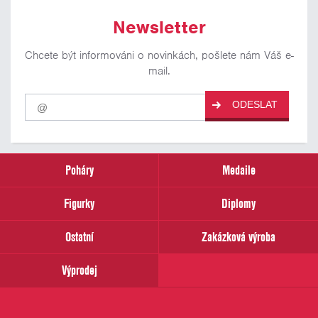
Newsletter
Chcete být informováni o novinkách, pošlete nám Váš e-
mail.
Pro
ODESLAT
odběr
našich
novinek
zadejte
prosím
Poháry
Medaile
Váš
email
Figurky
Diplomy
Ostatní
Zakázková výroba
Výprodej