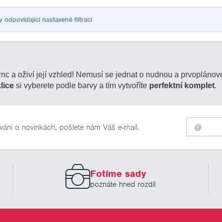
dpovídající nastavené filtraci
mrnc a oživí její vzhled! Nemusí se jednat o nudnou a prvoplánov
lice
si vyberete podle barvy a tím vytvoříte
perfektní komplet
.
Pro
váni o novinkách, pošlete nám Váš e-mail.
odběr
našich
novinek
zadejte
prosím
Fotíme sady
Váš
email
poznáte hned rozdíl