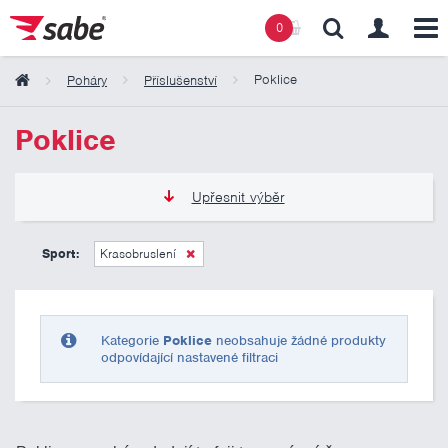
0
Poklice
Poháry
Příslušenství
Obsah košíku
Poklice
Košík zeje prázdnotou
Upřesnit výběr
0 Kč
10 000 Kč
Sport:
Krasobruslení
Pouze skladem
Kategorie
Poklice
neobsahuje žádné produkty
odpovídající nastavené filtraci