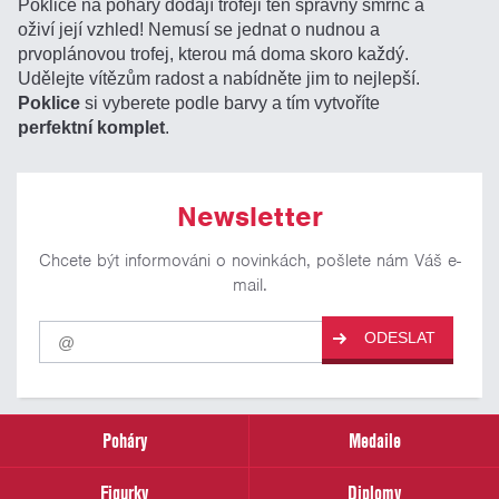
Poklice na poháry dodají trofeji ten správný šmrnc a
oživí její vzhled! Nemusí se jednat o nudnou a
prvoplánovou trofej, kterou má doma skoro každý.
Udělejte vítězům radost a nabídněte jim to nejlepší.
Poklice
si vyberete podle barvy a tím vytvoříte
perfektní komplet
.
Newsletter
Chcete být informováni o novinkách, pošlete nám Váš e-
mail.
Pro
ODESLAT
odběr
našich
novinek
zadejte
prosím
Poháry
Medaile
Váš
email
Figurky
Diplomy