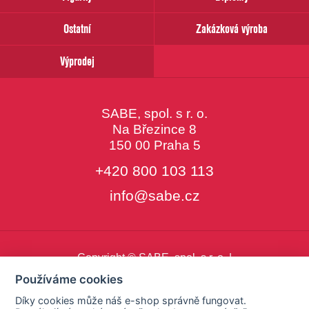
Ostatní
Zakázková výroba
Výprodej
SABE, spol. s r. o.
Na Březince 8
150 00 Praha 5
+420 800 103 113
info@sabe.cz
Copyright © SABE, spol. s r. o. |
o cookies
|
nastavení cookies
Používáme cookies
Díky cookies může náš e-shop správně fungovat.