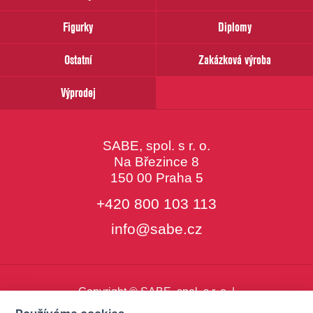
email
Figurky
Diplomy
Ostatní
Zakázková výroba
Výprodej
SABE, spol. s r. o.
Na Březince 8
150 00 Praha 5
+420 800 103 113
info@sabe.cz
Copyright © SABE, spol. s r. o. |
o cookies
|
nastavení cookies