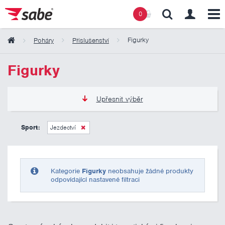
0
Figurky
Poháry
Příslušenství
Obsah košíku
Figurky
Košík zeje prázdnotou
Upřesnit výběr
0 Kč
10 000 Kč
Sport:
Jezdectví
Pouze skladem
Kategorie
Figurky
neobsahuje žádné produkty
odpovídající nastavené filtraci