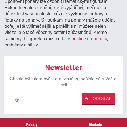
Sportovní poháry lze ozdobit i tematickými figurkami.
Pokud hledáte ocenění, které vyjádří výjimečnost a
důležitost vaší události, můžete vyzkoušet poháry a
figurky na poháry. S figurkami na poháry můžete udělat
trofej ještě výjimečnější a potěšit s ní můžete nejen
vítěze, ale také všechny ostatní zúčastněné. Kromě
samotných figurek nabízíme také
poklice na poháry
,
emblémy a štítky.
Newsletter
Chcete být informováni o novinkách, pošlete nám Váš e-
mail.
Pro
ODESLAT
odběr
našich
novinek
zadejte
prosím
Poháry
Medaile
Váš