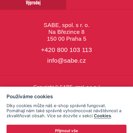
Výprodej
SABE, spol. s r. o.
Na Březince 8
150 00 Praha 5
+420 800 103 113
info@sabe.cz
Copyright © SABE, spol. s r. o. |
o cookies
|
nastavení cookies
Používáme cookies
Díky cookies může náš e-shop správně fungovat.
Pomáhají nám také správně vyhodnocovat návštěvnost a
zkvalitňovat obsah. Více se dozvíte v sekci
Cookies
.
Přijmout vše