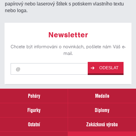
papírový nebo laserový štítek s potiskem vlastního textu
nebo loga.
Newsletter
Chcete být informováni o novinkách, pošlete nám Váš e-
mail.
Pro
ODESLAT
odběr
našich
novinek
zadejte
prosím
Poháry
Medaile
Váš
email
Figurky
Diplomy
Ostatní
Zakázková výroba