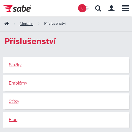
0
Příslušenství
Medaile
Obsah košíku
Příslušenství
Košík zeje prázdnotou
Stužky
Emblémy
Štítky
Etue