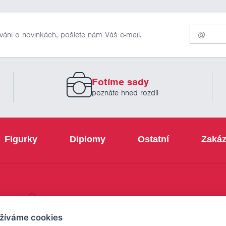
Pro
váni o novinkách, pošlete nám Váš e-mail.
odběr
našich
novinek
zadejte
prosím
Fotíme sady
Váš
email
poznáte hned rozdíl
Figurky
Diplomy
Ostatní
Zakáz
+420 800 103 113
žíváme cookies