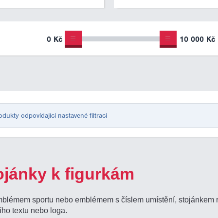
0 Kč
10 000 Kč
ukty odpovídající nastavené filtraci
ojánky k figurkám
mblémem sportu nebo emblémem s číslem umístění, stojánkem rů
ího textu nebo loga.