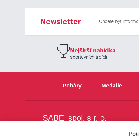
Newsletter
Chcete být informo
Nejširší nabídka
sportovních trofejí
Poháry
Medaile
SABE, spol. s r. o.
Na Březince 8
Pou
150 00 Praha 5