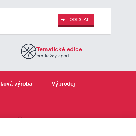
ODESLAT
Tematické edice
pro každý sport
ková výroba
Výprodej
info@sabe.cz