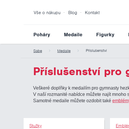
Vše o nákupu
Blog
Kontakt
Poháry
Medaile
Figurky
Příslušenství
Sabe
Medaile
Příslušenství pro
Veškeré doplňky k medailím pro gymnasty hezky
V naší rozmanité nabídce můžete najít mnoho sa
Samotné medaile můžete ozdobit také
emblém
Stužky
Emblé