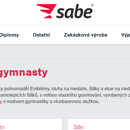
Diplomy
Ostatní
Zakázková výroba
Výp
 gymnasty
 pohromadě! Emblémy, stuhy na medaile, štítky a etue na medai
molepicích štítků, s volbou vlastního gravírování, vyrobených z
y
s motivem gymnastiky a vícebarevnou stužkou.
my
Štítky