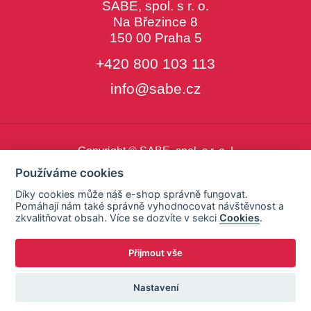
SABE, spol. s r. o.
Na Březince 8
150 00 Praha 5
+420 800 103 113
info@sabe.cz
Copyright © SABE, spol. s r. o. |
o cookies
|
nastavení cookies
Používáme cookies
Díky cookies může náš e-shop správně fungovat.
Pomáhají nám také správně vyhodnocovat návštěvnost a
zkvalitňovat obsah. Více se dozvíte v sekci
Cookies
.
Přijmout vše
Nastavení