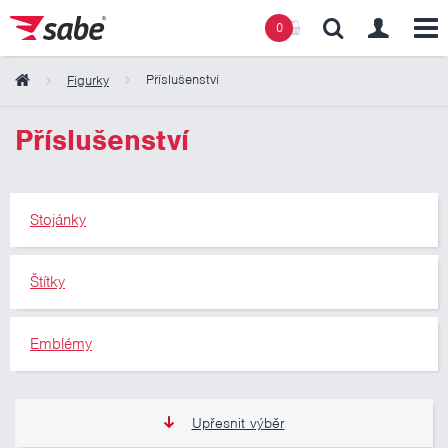
0
Příslušenství
Figurky
Obsah košíku
Příslušenství
Košík zeje prázdnotou
Stojánky
Štítky
Emblémy
Upřesnit výběr