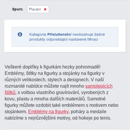
0 Kč
10 000 Kč
Sport:
Plavání
Pouze skladem
Kategorie
Příslušenství
neobsahuje žádné
produkty odpovídající nastavené filtraci
Veškeré doplňky k figurkám hezky pohromadě!
Emblémy, štítky na figurky a stojánky na figurky v
různých velikostech, stylech a designech. V naší
rozmanité nabídce můžete najít mnoho
samolepících
štítků
, s volbou vlastního gravírování, vyrobených z
kovu, plastu a mnoha dalších materiálů. Samotné
figurky můžete ozdobit také emblémem s motivem nebo
stojánkem.
Emblémy na figurky
, poháry a medaile
nabízíme s nejrůznějšími motivy, od hokeje po tenis.