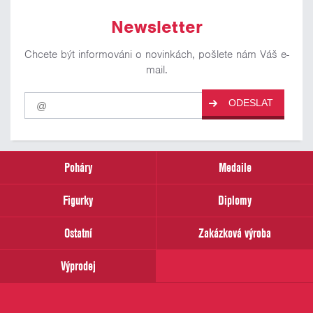
Newsletter
Chcete být informováni o novinkách, pošlete nám Váš e-
mail.
Pro
ODESLAT
odběr
našich
novinek
zadejte
prosím
Poháry
Medaile
Váš
email
Figurky
Diplomy
Ostatní
Zakázková výroba
Výprodej